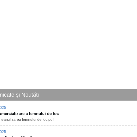
icate și Noutăți
2025
omercializare a lemnului de foc
earcilizarea lemnului de foc.pdf
2025