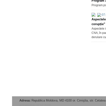
Program a
Program.pd
07.
Aspectele 
corupție”
Aspectele i
CNA, în par
derulare cu
Adresa:
Republica Moldova, MD 4100 or. Cimişlia, str. Cetatea 
actualizat la: 31.07.2026