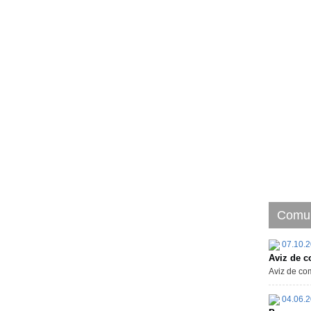
Comun
07.10.
Aviz de c
Aviz de com
04.06.