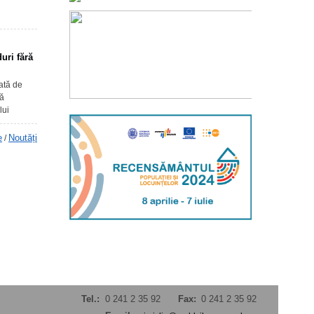
uri fără
sată de
nă
lui
e
Noutăți
/
Tel.:
0 241 2 35 92
Fax:
0 241 2 35 92