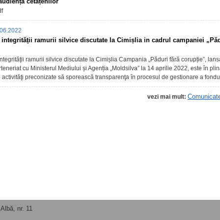
udiența cetățenilor
f
06.2022
integrităţii ramurii silvice discutate la Cimișlia in cadrul campaniei „Păd
ntegrităţii ramurii silvice discutate la Cimișlia Campania „Păduri fără corupție”, lan
teneriat cu Ministerul Mediului și Agenția „Moldsilva” la 14 aprilie 2022, este în pli
 activităţi preconizate să sporească transparenţa în procesul de gestionare a fondu
Comunicat
vezi mai mult:
Albă, nr. 11