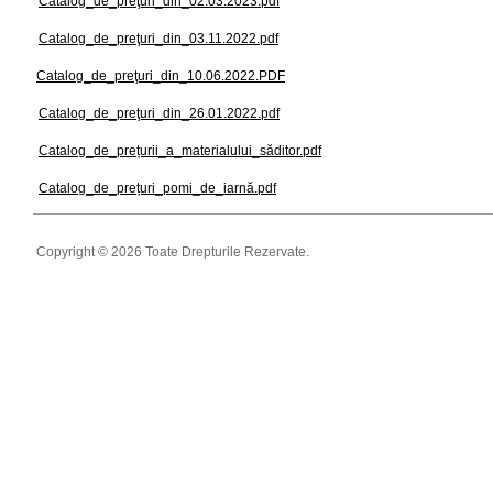
Catalog_de_preţuri_din_02.03.2023.pdf
Catalog_de_preţuri_din_03.11.2022.pdf
Catalog_de_preţuri_din_10.06.2022.PDF
Catalog_de_preţuri_din_26.01.2022.pdf
Catalog_de_prețurii_a_materialului_săditor.pdf
Catalog_de_prețuri_pomi_de_iarnă.pdf
Copyright © 2026 Toate Drepturile Rezervate.