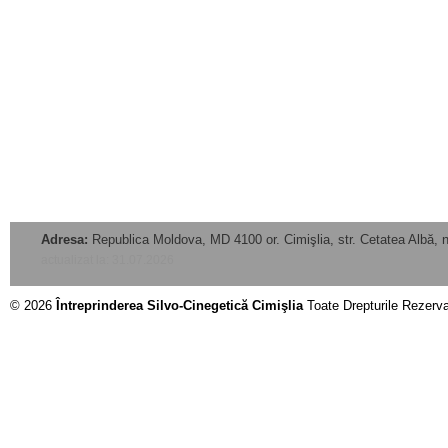
Adresa:
Republica Moldova, MD 4100 or. Cimişlia, str. Cetatea Albă, n
actualizat la: 31.07.2026
© 2026
Întreprinderea Silvo-Cinegetică Cimişlia
Toate Drepturile Rezerv