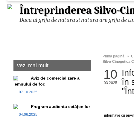
Întreprinderea Silvo-Ci
Daca ai grija de natura si natura are grija de ti
Prima pagină
»
C
Silvo-Cinegetica C
vezi mai mult
10
Inf
Aviz de comercializare a
în 
03.2025
lemnului de foc
"În
07.10.2025
Program audiența cetățenilor
04.06.2025
informație cu priv