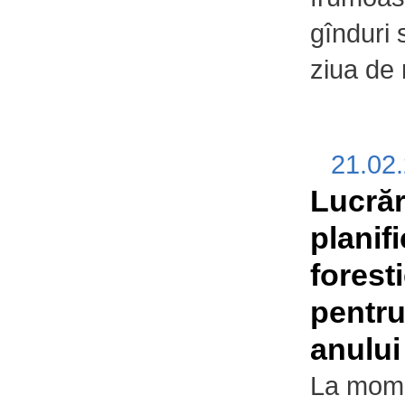
gînduri 
ziua de 
21.02
Lucrăr
planif
forest
pentru
anului
La momen