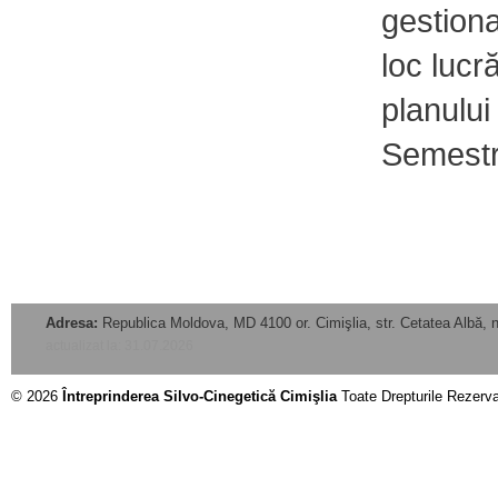
gestiona
loc lucr
planului
Semestru
Adresa:
Republica Moldova, MD 4100 or. Cimişlia, str. Cetatea Albă, n
actualizat la: 31.07.2026
© 2026
Întreprinderea Silvo-Cinegetică Cimişlia
Toate Drepturile Rezerv