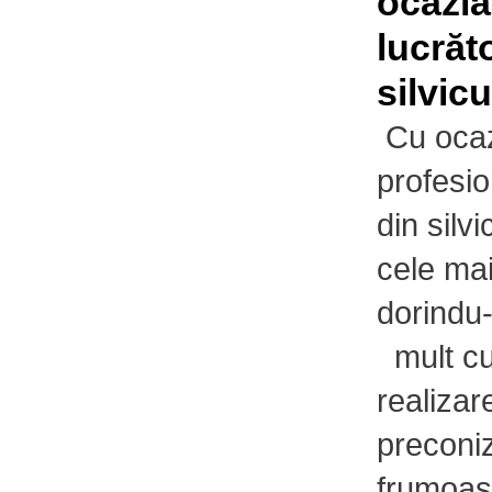
ocazia
lucrăt
silvicu
Cu ocaz
profesio
din silv
cele mai
dorindu
mult cur
realizar
preconiz
frumoase