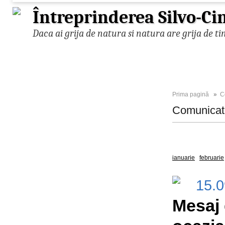
Întreprinderea Silvo-Ci
Daca ai grija de natura si natura are grija de ti
Prima pagină
»
C
Comunica
Toate
2025
ianuarie
februarie
15.
Mesaj 