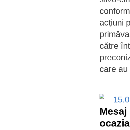
conformi
acțiuni 
primăvar
către în
preconiz
care au 
15.
Mesaj 
ocazia