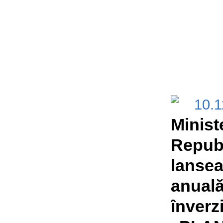
10.
Minist
Republ
lanse
anuală
înverzi