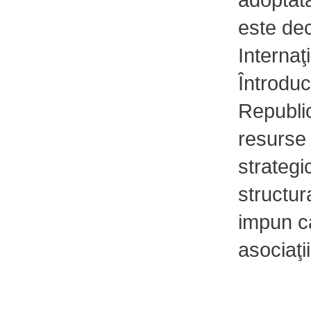
este dec
Interna
Întrod
Republi
resurse 
strategi
structur
impun c
asociaţii