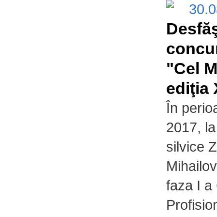
30.
Desfă
concur
"Cel M
ediţia
În perio
2017, la
silvice Z
Mihailov
faza I a
Profisio