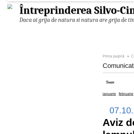
Întreprinderea Silvo-Ci
Daca ai grija de natura si natura are grija de ti
Prima pagină
»
C
Comunica
Toate
2025
ianuarie
februarie
07.10
Aviz d