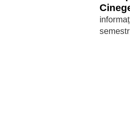
Cinege
informaț
semestr