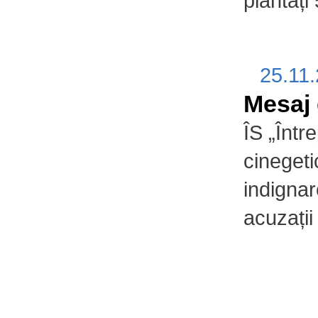
plantați
25.11.
Mesaj 
ÎS „Într
cinegeti
indignar
acuzații