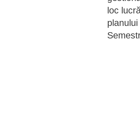
loc lucr
planului
Semestru