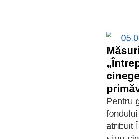
05.
Măsuri
„Între
cinege
primăv
Pentru g
fondului
atribuit 
silvo-ci