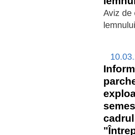
lemnul
Aviz de
lemnului
10.03
Informa
parche
exploa
semest
cadrul
"Între