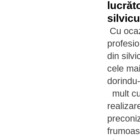
lucrăt
silvicu
Cu ocaz
profesio
din silv
cele mai
dorindu
mult cur
realizar
preconiz
frumoase