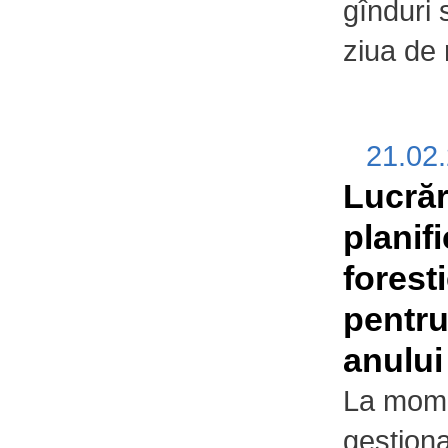
gînduri 
ziua de 
21.02
Lucrăr
planif
forest
pentru
anului
La momen
gestiona