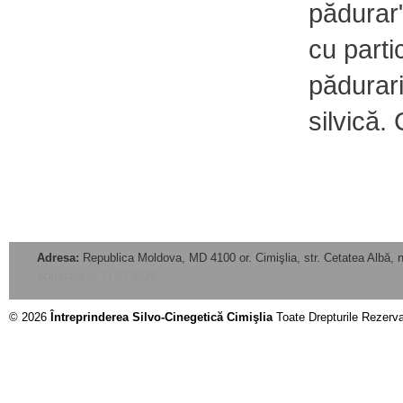
pădurar"
cu parti
pădurari
silvică.
Adresa:
Republica Moldova, MD 4100 or. Cimişlia, str. Cetatea Albă, n
actualizat la: 31.07.2026
© 2026
Întreprinderea Silvo-Cinegetică Cimişlia
Toate Drepturile Rezerv