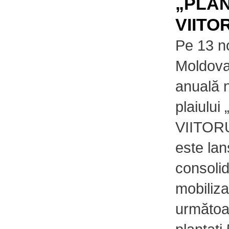
„PLAN
VIITO
Pe 13 n
Moldova
anuală n
plaiulu
VIITORU
este lan
consolid
mobilizar
următoar